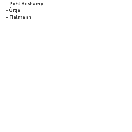
- Pohl Boskamp
- Ültje
- Fielmann
- SKL
- Cicero
- Delius Klasing
- Gothaer
- ERGO
- VELUX
- DanCenter
- Weltbild
- Haspa (Hamburger Sparkasse)
- Financial Times Deutschland
Darüber hinaus unterstützt Oliver
Räcker Unternehmen, Agenturen,
Mittelständler und KMU bei der
Entwicklung von Kampagnen,
Markenkommunikation, Employer
Branding, Recruiting und